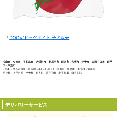
DOG∞/ドッグエイト 子犬販売
松山市 - 今治市 - 宇和島市 - 八幡浜市 - 新居浜市 - 西条市 - 大洲市 - 伊予市 - 四国中央市 - 西予
市 - 東温市
上島町 - 久万高原町 - 松前町 - 砥部町 -内子町 -伊方町 - 松野町 - 鬼北町 - 愛南町
越智郡 - 上浮穴郡 - 伊予郡 - 喜多郡 - 西宇和郡 - 北宇和郡 - 南宇和郡
デリバリーサービス