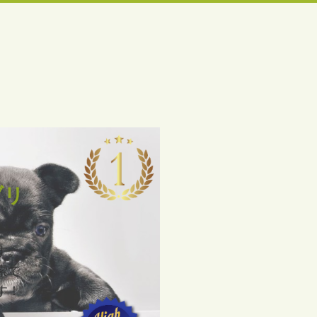
ブリ
す。
索で
す！