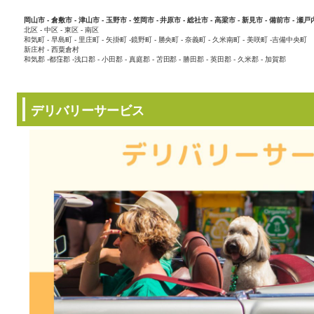
岡山市 - 倉敷市 - 津山市 - 玉野市 - 笠岡市 - 井原市 - 総社市 - 高梁市 - 新見市 - 備前市 - 瀬戸
北区 - 中区 - 東区 - 南区
和気町 - 早島町 - 里庄町 - 矢掛町 -鏡野町 - 勝央町 - 奈義町 - 久米南町 - 美咲町 -吉備中央町
新庄村 - 西粟倉村
和気郡 -都窪郡 -浅口郡 - 小田郡 - 真庭郡 - 苫田郡 - 勝田郡 - 英田郡 - 久米郡 - 加賀郡
デリバリーサービス