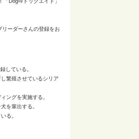
「Dog∞/ドッグエイト」
良ブリーダーさんの登録をお
登録している。
育し繁殖させているシリア
ディングを実施する。
子犬を輩出する。
ている。