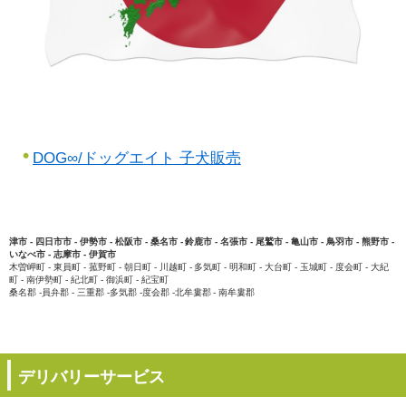
DOG∞/ドッグエイト 子犬販売
津市 - 四日市市 - 伊勢市 - 松阪市 - 桑名市 - 鈴鹿市 - 名張市 - 尾鷲市 - 亀山市 - 鳥羽市 - 熊野市 -
いなべ市 - 志摩市 - 伊賀市
木曽岬町 - 東員町 - 菰野町 - 朝日町 - 川越町 - 多気町 - 明和町 - 大台町 - 玉城町 - 度会町 - 大紀
町 - 南伊勢町 - 紀北町 - 御浜町 - 紀宝町
桑名郡 -員弁郡 - 三重郡 -多気郡 -度会郡 -北牟婁郡 - 南牟婁郡
デリバリーサービス