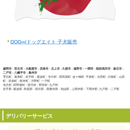
DOG∞/ドッグエイト 子犬販売
盛岡市 - 宮古市 - 大船渡市 - 花巻市 - 北上市 - 久慈市 - 遠野市 - 一関市 - 陸前高田市 - 釜石市 -
二戸市 - 八幡平市 - 奥州市
雫石町 - 葛巻町 - 岩手町 - 紫波町 - 矢巾町 - 西和賀町 -金ケ崎町 -平泉町 - 住田町 -大槌町 - 山田
町 - 岩泉町 - 軽米町 - 洋野町 -一戸町
滝沢村 -田野畑村 - 普代村 - 野田村 -九戸村
岩手郡 -紫波郡 -和賀郡 - 胆沢郡 - 西磐井郡 - 気仙郡 - 上閉伊郡 - 下閉伊郡 -九戸郡 - 二戸郡
デリバリーサービス